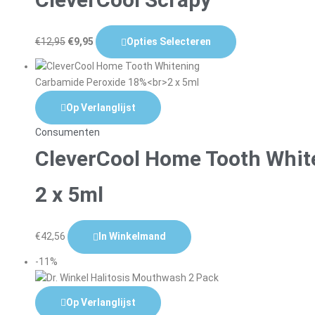
€
12,95
€
9,95
Opties Selecteren
Op Verlanglijst
Consumenten
CleverCool Home Tooth Whit
2 x 5ml
€
42,56
In Winkelmand
-11%
Op Verlanglijst