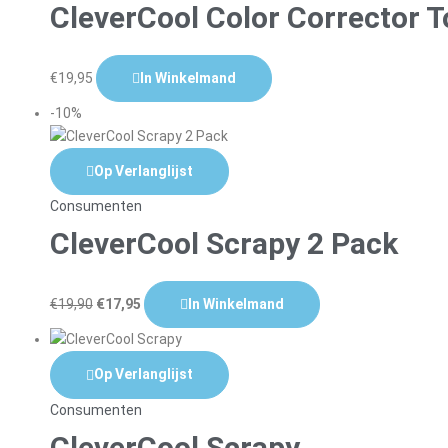
CleverCool Color Corrector 
€
19,95
In Winkelmand
-10%
Op Verlanglijst
Consumenten
CleverCool Scrapy 2 Pack
€
19,90
€
17,95
In Winkelmand
Op Verlanglijst
Consumenten
CleverCool Scrapy