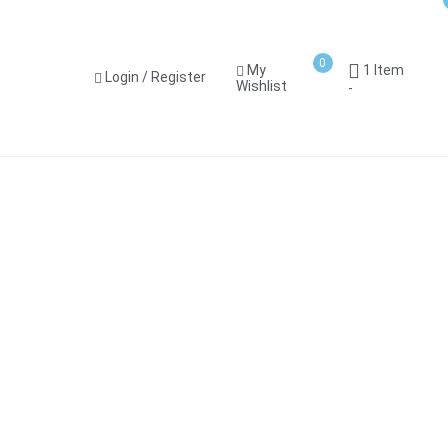
0
1 Item
My
Login / Register
Wishlist
-