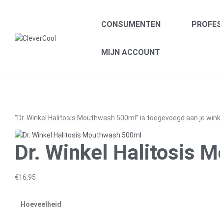
CONSUMENTEN
PROFE
CleverCool
MIJN ACCOUNT
Smart
products
for
your
oral
“Dr. Winkel Halitosis Mouthwash 500ml” is toegevoegd aan je wi
health
Dr. Winkel Halitosis
€
16,95
Hoeveelheid