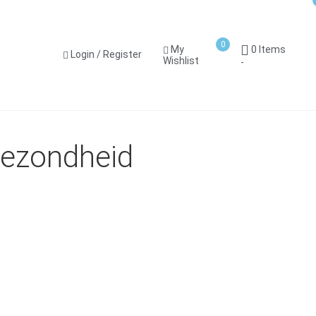
0
0 Items
My
Login / Register
Wishlist
-
ezondheid