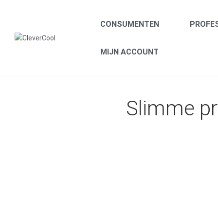
CONSUMENTEN
PROFE
CleverCool
MIJN ACCOUNT
Smart
products
for
your
Slimme p
oral
health